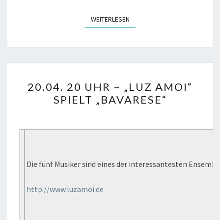
WEITERLESEN
WEITERLESEN
20.04.
20.04. 20 UHR – „LUZ AMOI“
20
SPIELT „BAVARESE“
UHR
–
„LUZ
AMOI“
SPIELT
Die fünf Musiker sind eines der interessantesten Ensemb
„BAVARESE“
http://www.luzamoi.de