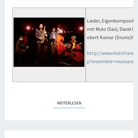
„MULO
FRANCEL
Lieder, Eigenkompositi
&
mit Mulo (Sax), David Ga
FRIENDS“
obert Kainar (Drums)!
http://www.mulofrance
p?ensemble=muloandfr
…
WEITERLESEN
WEITERLESEN