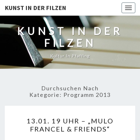
KUNST IN DER FILZEN
Togg
navig
KUNST IN DER
FILZEN
Kultur In Pfaffing
Durchsuchen Nach
Kategorie:
Programm 2013
13.01.
13.01. 19 UHR – „MULO
19
FRANCEL & FRIENDS“
UHR
–