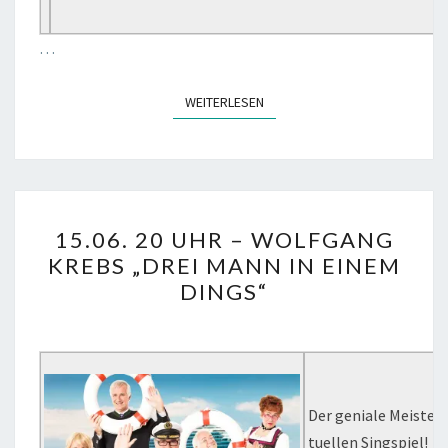
…
WEITERLESEN
WEITERLESEN
15.06.
15.06. 20 UHR – WOLFGANG
20
KREBS „DREI MANN IN EINEM
UHR
DINGS“
–
WOLFGANG
KREBS
„DREI
MANN
Der geniale Meister 
IN
tuellen Singspiel!