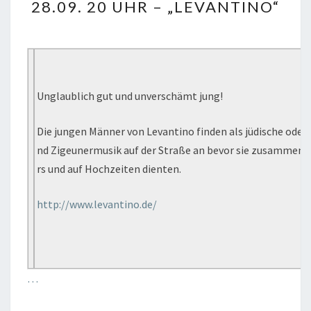
28.09. 20 UHR – „LEVANTINO“
20
UHR
–
„LEVANTINO“
Unglaublich gut und unverschämt jung!
Die jungen Männer von Levantino finden als jüdische oder
nd Zigeunermusik auf der Straße an bevor sie zusammen 
rs und auf Hochzeiten dienten.
http://www.levantino.de/
…