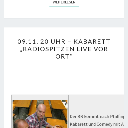
WEITERLESEN
WEITERLESEN
09.11.
09.11. 20 UHR – KABARETT
20
„RADIOSPITZEN LIVE VOR
UHR
ORT“
–
KABARETT
„RADIOSPITZEN
LIVE
VOR
ORT“
Der BR kommt nach Pfaffing, 
Kabarett und Comedy mit Ann