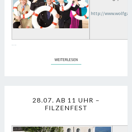
EINEM
DINGS“
http://www.wolfgan
…
WEITERLESEN
WEITERLESEN
28.07.
28.07. AB 11 UHR –
AB
FILZENFEST
11
UHR
–