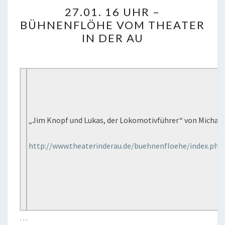
27.01.
27.01. 16 UHR –
16
BÜHNENFLÖHE VOM THEATER
UHR
IN DER AU
–
BÜHNENFLÖHE
VOM
THEATER
IN
DER
„Jim Knopf und Lukas, der Lokomotivführer“ von Michae
AU
http://www.theaterinderau.de/buehnenfloehe/index.php
…