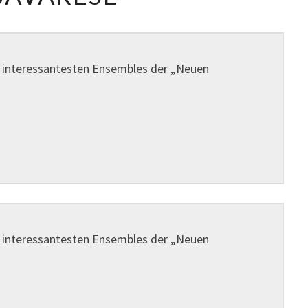
–
„LUZ
AMOI“
er interessantesten Ensembles der „Neuen
SPIELT
„BAVARESE“
er interessantesten Ensembles der „Neuen