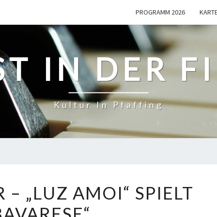
PROGRAMM 2026
KART
T IN DER F
Kultur In Pfaffing
20.04.
R – „LUZ AMOI“ SPIELT
20
BAVARESE“
UHR