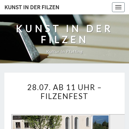
Skip
KUNST IN DER FILZEN
Togg
to
navig
content
KUNST IN DER
FILZEN
Kultur In Pfaffing
28.07.
28.07. AB 11 UHR –
AB
FILZENFEST
11
UHR
–
FILZENFEST