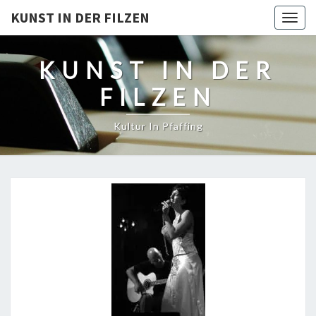
KUNST IN DER FILZEN
Togg
navig
KUNST IN DER
FILZEN
Kultur In Pfaffing