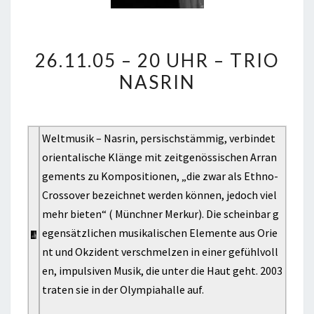
26.11.05
26.11.05 – 20 UHR – TRIO
–
NASRIN
20
UHR
–
Weltmusik – Nasrin, persischstämmig, verbindet
TRIO
orientalische Klänge mit zeitgenössischen Arran
NASRIN
gements zu Kompositionen, „die zwar als Ethno-
Crossover bezeichnet werden können, jedoch viel
mehr bieten“ ( Münchner Merkur). Die scheinbar g
egensätzlichen musikalischen Elemente aus Orie
nt und Okzident verschmelzen in einer gefühlvoll
en, impulsiven Musik, die unter die Haut geht. 2003
traten sie in der Olympiahalle auf.