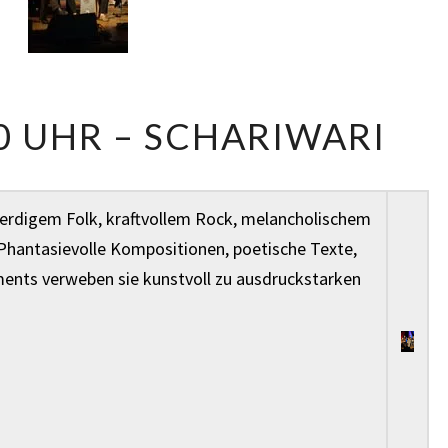
16.10.05
20 UHR – SCHARIWARI
–
20
UHR
s erdigem Folk, kraftvollem Rock, melancholischem
–
Phantasievolle Kompositionen, poetische Texte,
SCHARIWARI
ents verweben sie kunstvoll zu ausdruckstarken