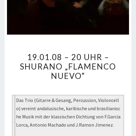
19.01.08
19.01.08 – 20 UHR –
–
SHURANO „FLAMENCO
20
NUEVO“
UHR
–
SHURANO
„FLAMENCO
Das Trio (Gitarre & Gesang, Percussion, Violoncell
NUEVO“
o) vereint andalusische, karibische und brasilianisc
he Musik mit der klassischen Dichtung von F.Garcia
Lorca, Antonio Machado und J.Ramon Jimenez.