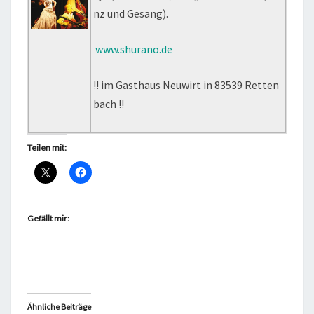
nz und Gesang).
www.shurano.de
!! im Gasthaus Neuwirt in 83539 Retten
bach !!
Teilen mit:
Gefällt mir:
Ähnliche Beiträge