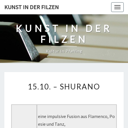
Skip
KUNST IN DER FILZEN
Togg
to
navig
content
KUNST IN DER
FILZEN
Kultur In Pfaffing
15.10.
15.10. – SHURANO
–
SHURANO
eine impulsive Fusion aus Flamenco, Po
esie und Tanz,