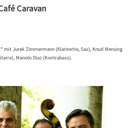
UHR
Café Caravan
k“ mit Jurek Zimmermann (Klarinette, Sax), Knud Mensing
itarre), Manolo Diaz (Kontrabass).