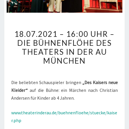
18.07.2021
18.07.2021 – 16:00 UHR –
–
DIE BÜHNENFLÖHE DES
16:00
THEATERS IN DER AU
UHR
–
MÜNCHEN
DIE
BÜHNENFLÖHE
DES
Die beliebten Schauspieler bringen
„Des Kaisers neue
THEATERS
Kleider“
auf die Bühne: ein Märchen nach Christian
IN
Andersen für Kinder ab 4 Jahren.
DER
www.theaterinderau.de/buehnenfloehe/stuecke/kaise
AU
r.php
MÜNCHEN