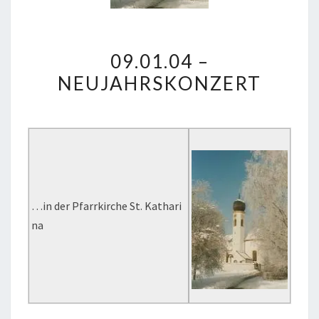
09.01.04
09.01.04 –
–
NEUJAHRSKONZERT
NEUJAHRSKONZERT
…in der Pfarrkirche St. Kathari
na