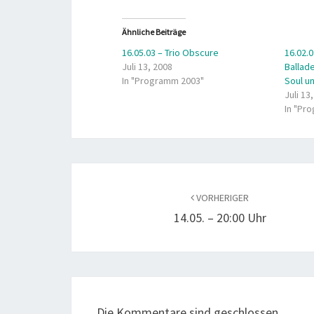
Ähnliche Beiträge
16.05.03 – Trio Obscure
16.02
Juli 13, 2008
Ballad
In "Programm 2003"
Soul u
Juli 13
In "Pr
Beitragsnavigation
VORHERIGER
14.05. – 20:00 Uhr
Die Kommentare sind geschlossen.