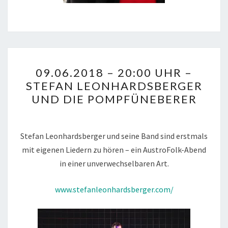
09.06.2018
09.06.2018 – 20:00 UHR –
–
STEFAN LEONHARDSBERGER
20:00
UND DIE POMPFÜNEBERER
UHR
–
STEFAN
Stefan Leonhardsberger und seine Band sind erstmals
LEONHARDSBERGER
mit eigenen Liedern zu hören – ein AustroFolk-Abend
UND
in einer unverwechselbaren Art.
DIE
POMPFÜNEBERER
www.stefanleonhardsberger.com/