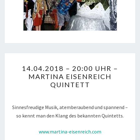
14.04.2018
14.04.2018 – 20:00 UHR –
–
MARTINA EISENREICH
20:00
QUINTETT
UHR
–
MARTINA
Sinnesfreudige Musik, atemberaubend und spannend –
EISENREICH
so kennt man den Klang des bekannten Quintetts.
QUINTETT
www.martina-eisenreich.com