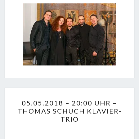
05.05.2018
05.05.2018 – 20:00 UHR –
–
THOMAS SCHUCH KLAVIER-
20:00
TRIO
UHR
–
THOMAS