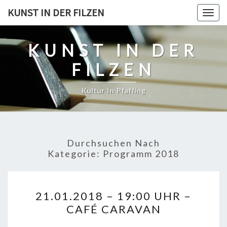
Skip
KUNST IN DER FILZEN
Togg
to
navig
content
KUNST IN DER
FILZEN
Kultur In Pfaffing
Durchsuchen Nach
Kategorie:
Programm 2018
21.01.2018
21.01.2018 – 19:00 UHR –
–
CAFÉ CARAVAN
19:00
UHR