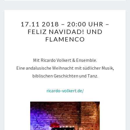
17.11
17.11 2018 – 20:00 UHR –
2018
FELIZ NAVIDAD! UND
–
FLAMENCO
20:00
UHR
–
Mit Ricardo Volkert & Ensemble.
FELIZ
Eine andalusische Weihnacht mit südlicher Musik,
NAVIDAD!
biblischen Geschichten und Tanz.
UND
FLAMENCO
ricardo-volkert.de/