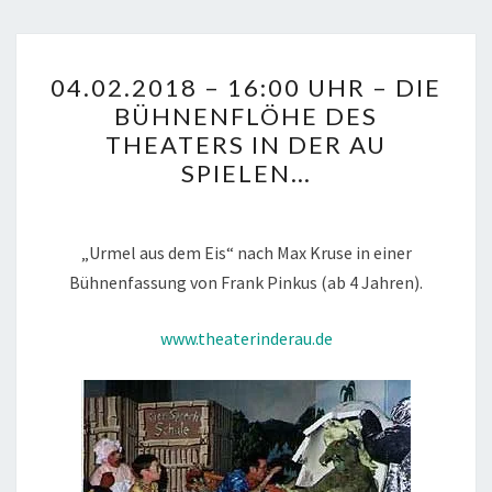
04.02.2018
04.02.2018 – 16:00 UHR – DIE
–
BÜHNENFLÖHE DES
16:00
THEATERS IN DER AU
UHR
SPIELEN…
–
DIE
BÜHNENFLÖHE
„Urmel aus dem Eis“ nach Max Kruse in einer
DES
Bühnenfassung von Frank Pinkus (ab 4 Jahren).
THEATERS
IN
www.theaterinderau.de
DER
AU
SPIELEN…