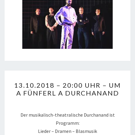
13.10.2018
13.10.2018 – 20:00 UHR – UM
–
A FÜNFERL A DURCHANAND
20:00
UHR
–
Der musikalisch-theatralische Durchanand ist
UM
Programm:
A
Lieder – Dramen – Blasmusik