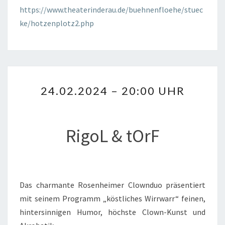
https://www.theaterinderau.de/buehnenfloehe/stuec
ke/hotzenplotz2.php
24.02.2024
24.02.2024 – 20:00 UHR
–
20:00
UHR
RigoL & tOrF
Das charmante Rosenheimer Clownduo präsentiert
mit seinem Programm „köstliches Wirrwarr“ feinen,
hintersinnigen Humor, höchste Clown-Kunst und