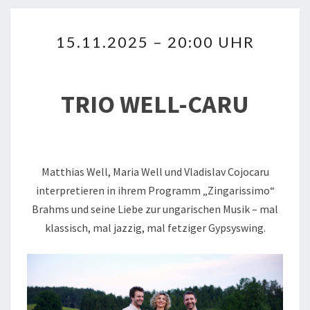
15.11.2025
15.11.2025 – 20:00 UHR
–
20:00
UHR
TRIO WELL-CARU
Matthias Well, Maria Well und Vladislav Cojocaru
interpretieren in ihrem Programm „Zingarissimo“
Brahms und seine Liebe zur ungarischen Musik – mal
klassisch, mal jazzig, mal fetziger Gypsyswing.