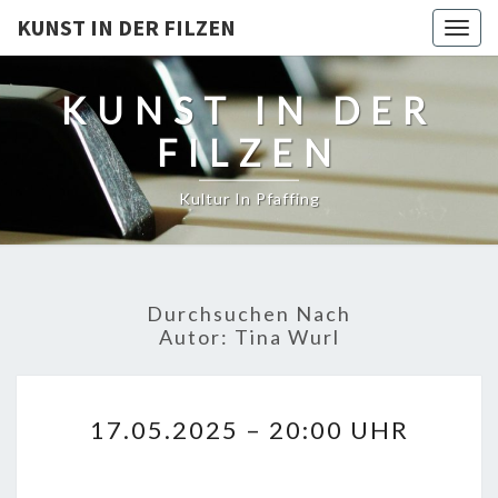
KUNST IN DER FILZEN
Togg
navig
KUNST IN DER
FILZEN
Kultur In Pfaffing
Durchsuchen Nach
Autor:
Tina Wurl
17.05.2025
17.05.2025 – 20:00 UHR
–
20:00
UHR