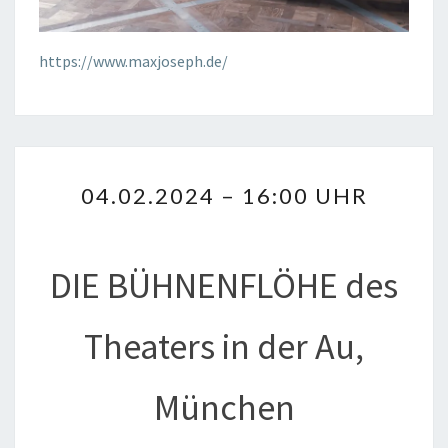
https://www.maxjoseph.de/
04.02.2024
04.02.2024 – 16:00 UHR
–
16:00
UHR
DIE BÜHNENFLÖHE des
Theaters in der Au,
München