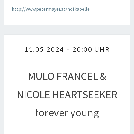
http://www.petermayer.at/hofkapelle
11.05.2024
11.05.2024 – 20:00 UHR
–
20:00
UHR
MULO FRANCEL &
NICOLE HEARTSEEKER
forever young