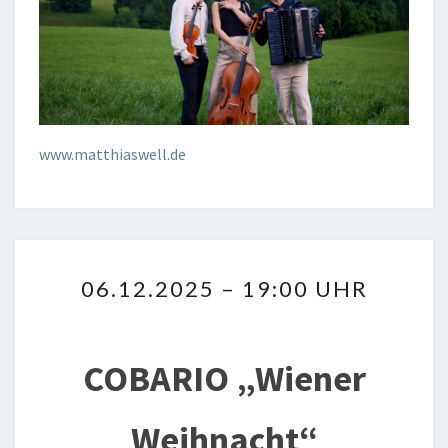
www.matthiaswell.de
06.12.2025
06.12.2025 – 19:00 UHR
–
19:00
UHR
COBARIO „Wiener
Weihnacht“