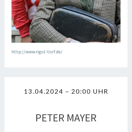
http://www.rigol-torf.de/
13.04.2024
13.04.2024 – 20:00 UHR
–
20:00
UHR
PETER MAYER