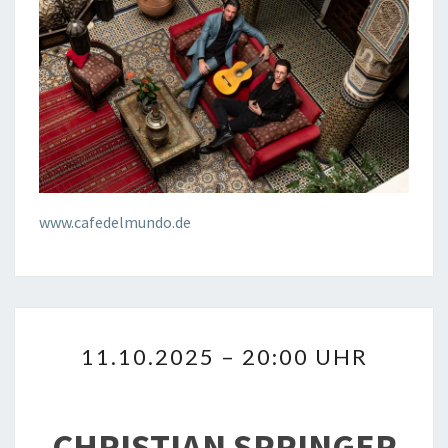
www.cafedelmundo.de
11.10.2025
11.10.2025 – 20:00 UHR
–
20:00
UHR
CHRISTIAN SPRINGER